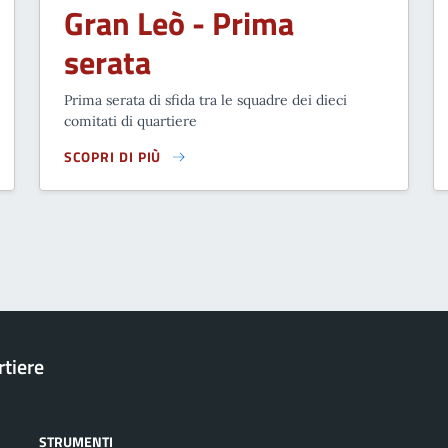
Gran Leò - Prima
serata
Prima serata di sfida tra le squadre dei dieci
comitati di quartiere
SCOPRI DI PIÙ
GRAN LEÒ - PRIMA SERATA
rtiere
STRUMENTI