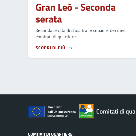
Gran Leò - Seconda
serata
Seconda serata di sfida tra le squadre dei dieci
comitati di quartiere
SCOPRI DI PIÙ
GRAN LEÒ - SECONDA SERATA
Comitati di qua
COMITATI DI QUARTIERE