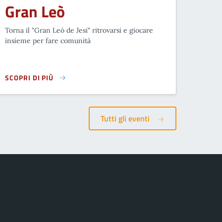
Gran Leò
Torna il "Gran Leò de Jesi" ritrovarsi e giocare
insieme per fare comunità
SCOPRI DI PIÙ
GRAN LEÒ
Tutti gli eventi