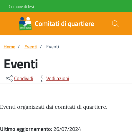
Vai ai contenuti
Vai al footer
Skip to Main Content
Comune di Jesi
Comitati di quartiere
Home
/
Eventi
/
Eventi
Eventi
Condividi
Vedi azioni
Eventi organizzati dai comitati di quartiere.
Ultimo aggiornamento:
26/07/2024