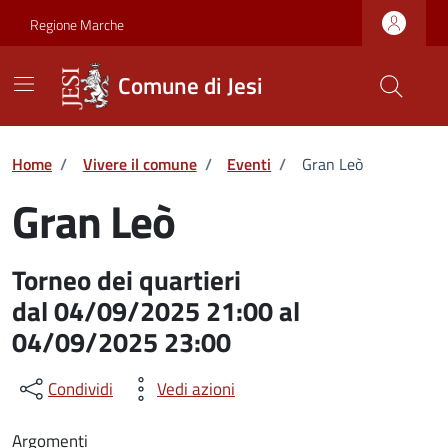
Vai ai contenuti
Vai al footer
Skip to Main Content
Regione Marche
Comune di Jesi
Home
/
Vivere il comune
/
Eventi
/
Gran Leò
Gran Leò
Torneo dei quartieri
dal 04/09/2025 21:00 al
04/09/2025 23:00
Condividi
Vedi azioni
Argomenti